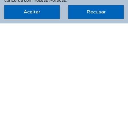
concorda com nossas Políticas.
Aceitar
Recusar
RIVIERA VEÍCULOS LTDA
CNPJ: 04.425.577/0002-87
NOVOS
Novo Peugeot 208
Novo Peugeot 2008
Novo Peugeot Expert
Peugeot Boxer
Peugeot Partner Rapid