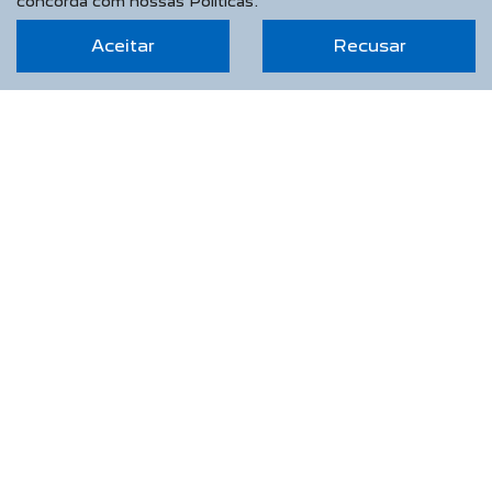
concorda com nossas Políticas.
Aceitar
Recusar
RIVIERA VEÍCULOS LTDA
CNPJ: 04.425.577/0002-87
NOVOS
Novo Peugeot 208
Novo Peugeot 2008
Novo Peugeot Expert
Peugeot Boxer
Peugeot Partner Rapid