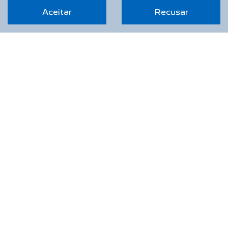
Aceitar
Recusar
NOVOS
Novo Peugeot 208
Novo Peugeot 2008
Novo Peugeot Expert
Peugeot Boxer
Peugeot Partner Rapid
ESTOQUE