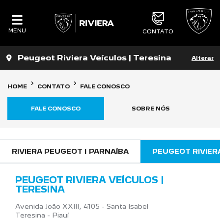
MENU
CONTATO
Peugeot Riviera Veículos | Teresina
Alterar
HOME
CONTATO
FALE CONOSCO
FALE CONOSCO
SOBRE NÓS
RIVIERA PEUGEOT | PARNAÍBA
PEUGEOT RIVIERA
PEUGEOT RIVIERA VEÍCULOS |
TERESINA
Avenida João XXIII, 4105 - Santa Isabel
Teresina - Piauí