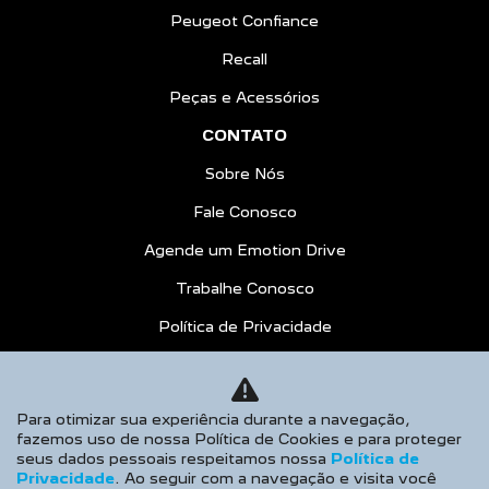
Peugeot Confiance
Recall
Peças e Acessórios
CONTATO
Sobre Nós
Fale Conosco
Agende um Emotion Drive
Trabalhe Conosco
Política de Privacidade
COMPARE
AGENDE UM TEST DRIVE
Para otimizar sua experiência durante a navegação,
fazemos uso de nossa Política de Cookies e para proteger
Desacelere. Seu bem maior é a vida.
seus dados pessoais respeitamos nossa
Política de
Privacidade
. Ao seguir com a navegação e visita você