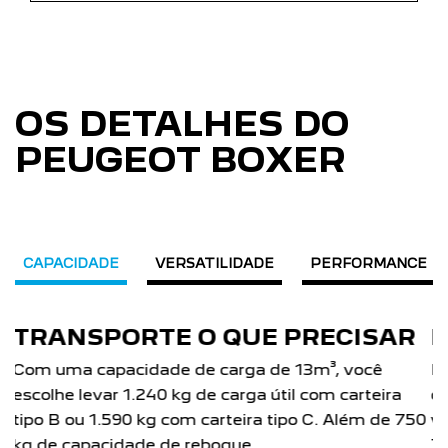
OS DETALHES DO
PEUGEOT BOXER
CAPACIDADE
VERSATILIDADE
PERFORMANCE
ISAR
MINIBUS
ocê
Ideal para o transporte de passageiros com
rteira
conforto e comodidade para o motorista. Esco
ém de 750
versão que mais se adapta ao seu negócio.
Transportando 15 passageiros na versão Comfo