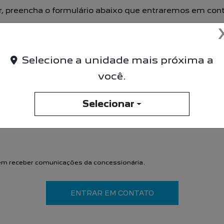
vor, preencha o formulário abaixo que entraremos em co
Selecione a unidade mais próxima a
você.
Selecionar
m receber comunicações da concessionária.
ENTRAR EM CONTATO