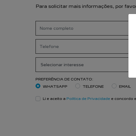
Para solicitar mais informações, por fa
PREFERÊNCIA DE CONTATO:
WHATSAPP
TELEFONE
EMAIL
Li e aceito a
Política de Privacidade
e concordo e