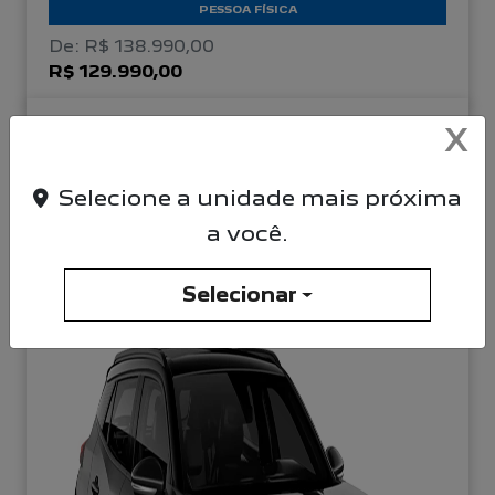
PESSOA FÍSICA
De: R$ 138.990,00
R$ 129.990,00
X
CONFIRA A OFERTA
Selecione a unidade mais próxima
NOVO PEUGEOT 2008
a você.
GT Hybrid 26/26
Selecionar