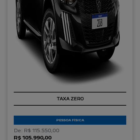
TAXA ZERO
PESSOA FÍSICA
De: R$ 115.550,00
R$ 105.990,00