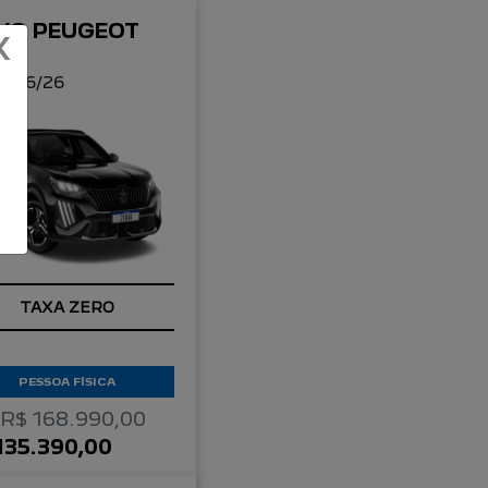
VO PEUGEOT
X
08
re 26/26
TAXA ZERO
PESSOA FÍSICA
 R$ 168.990,00
135.390,00